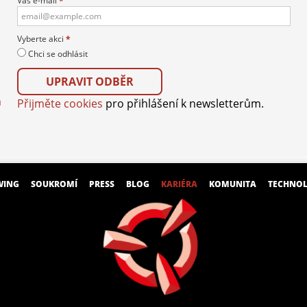
Váš e-mail
*
Vyberte akci
*
Chci se odhlásit
m
Přijměte cookies
pro přihlášení k newsletterům.
WING
SOUKROMÍ
PRESS
BLOG
KARIÉRA
KOMUNITA
TECHNOL