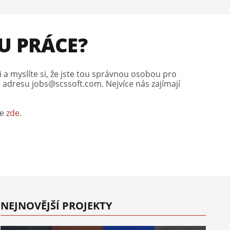
U PRÁCE?
i a myslíte si, že jste tou správnou osobou pro
a adresu jobs@scssoft.com. Nejvíce nás zajímají
te
zde
.
NEJNOVĚJŠÍ PROJEKTY