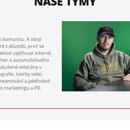
NAŠE TÝMY
i komunitu. A obojí
ré z důvodů, proč se
ivit zajišťovat interně.
oher a automobilového
 zkušené veterány v
rafie, tvorby videí,
treamování a jakéhokoli
ho marketingu a PR.