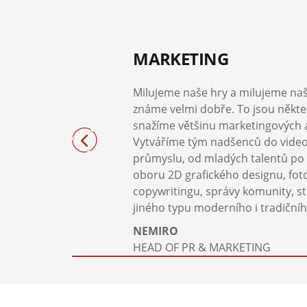
MARKETING
Milujeme naše hry a milujeme naš
známe velmi dobře. To jsou někte
snažíme většinu marketingových akt
Vytváříme tým nadšenců do vide
průmyslu, od mladých talentů po
oboru 2D grafického designu, fotog
copywritingu, správy komunity, s
jiného typu moderního i tradiční
NEMIRO
HEAD OF PR & MARKETING