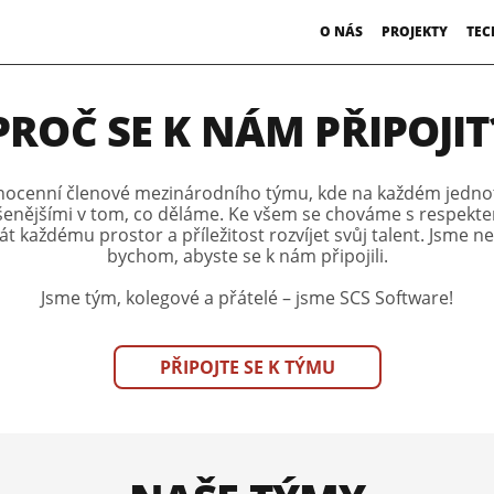
O NÁS
PROJEKTY
TEC
PROČ SE K NÁM PŘIPOJIT
nocenní členové mezinárodního týmu, kde na každém jednotl
zkušenějšími v tom, co děláme. Ke všem se chováme s respekt
át každému prostor a příležitost rozvíjet svůj talent. Jsme n
bychom, abyste se k nám připojili.
Jsme tým, kolegové a přátelé – jsme SCS Software!
PŘIPOJTE SE K TÝMU