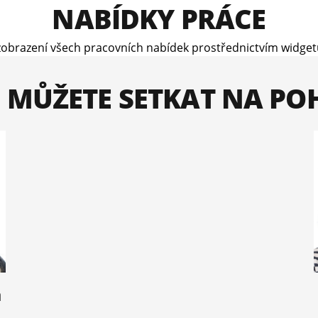
NABÍDKY PRÁCE
obrazení všech pracovních nabídek prostřednictvím widgetu
E MŮŽETE SETKAT NA P
á