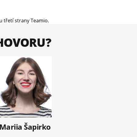
 třetí strany Teamio.
OHOVORU?
Mariia Šapirko