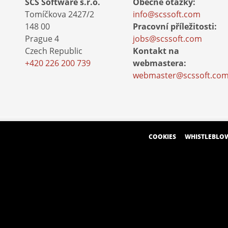
SCS Software s.r.o.
Obecné otázky:
Tomíčkova 2427/2
info@scssoft.com
148 00
Pracovní příležitosti:
Prague 4
jobs@scssoft.com
Czech Republic
Kontakt na
+420 226 200 739
webmastera:
webmaster@scssoft.co
COOKIES
WHISTLEBLO