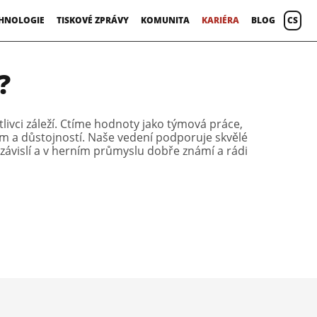
HNOLOGIE
TISKOVÉ ZPRÁVY
KOMUNITA
KARIÉRA
BLOG
CS
?
ivci záleží. Ctíme hodnoty jako týmová práce,
em a důstojností. Naše vedení podporuje skvělé
ezávislí a v herním průmyslu dobře známí a rádi